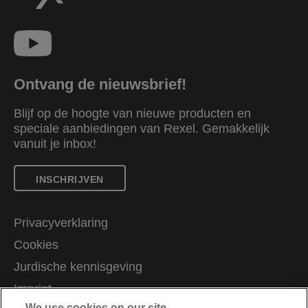
Ontvang de nieuwsbrief!
Blijf op de hoogte van nieuwe producten en
speciale aanbiedingen van Rexel. Gemakkelijk
vanuit je inbox!
INSCHRIJVEN
Privacyverklaring
Cookies
Jurdische kennisgeving
Imprint
We use cookies on our site…