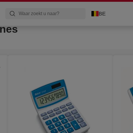
BE
nes