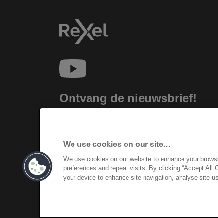
Ontvang de nieuwsbrief!
Blijf op de hoogte van nieuwe producten
en speciale aanbiedingen van Rexel.
Gemakkelijk vanuit je inbox!
We use cookies on our site…
We use cookies on our website to enhance your brows
INSCHRIJVEN
preferences and repeat visits. By clicking “Accept All 
your device to enhance site navigation, analyse site us
©2026 ACCO Brands