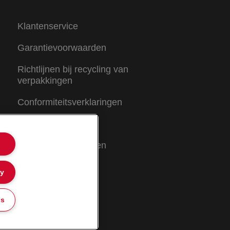
Klantenservice
Garantievoorwaarden
Richtlijnen bij recycling van
verpakkingen
Conformiteitsverklaringen
Sitemap
Garantievoorwaarden
ly
gs