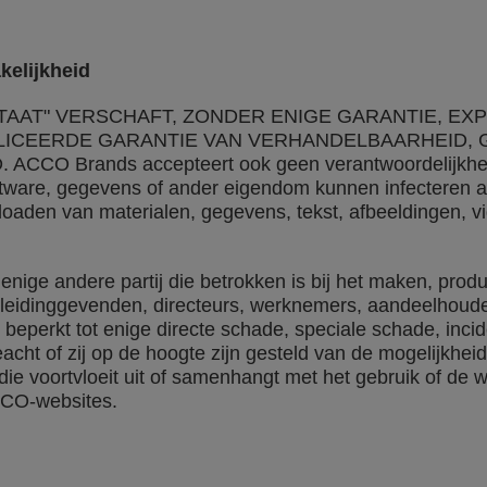
kelijkheid
TAAT" VERSCHAFT, ZONDER ENIGE GARANTIE, EXPL
PLICEERDE GARANTIE VAN VERHANDELBAARHEID, 
 Brands accepteert ook geen verantwoordelijkheid en
tware, gegevens of ander eigendom kunnen infecteren al
loaden van materialen, gegevens, tekst, afbeeldingen, vi
enige andere partij die betrokken is bij het maken, pr
e leidinggevenden, directeurs, werknemers, aandeelhouder
et beperkt tot enige directe schade, speciale schade, in
cht of zij op de hoogte zijn gesteld van de mogelijkhei
 die voortvloeit uit of samenhangt met het gebruik of de 
CCO-websites.