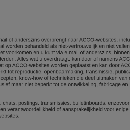
mail of anderszins overbrengt naar ACCO-websites, inclu
zal worden behandeld als niet-vertrouwelijk en niet va
niet voorkomen en u kunt via e-mail of anderszins, binne
derden. Alles wat u overdraagt, kan door of namens A
t op ACCO-websites worden geplaatst en kan door ACCO
rkt tot reproductie, openbaarmaking, transmissie, publica
cepten, know-how of technieken die deel uitmaken van
clusief maar niet beperkt tot de ontwikkeling, fabricage 
, chats, postings, transmissies, bulletinboards, enzovoo
 verantwoordelijkheid of aansprakelijkheid voor enige 
ebsites.