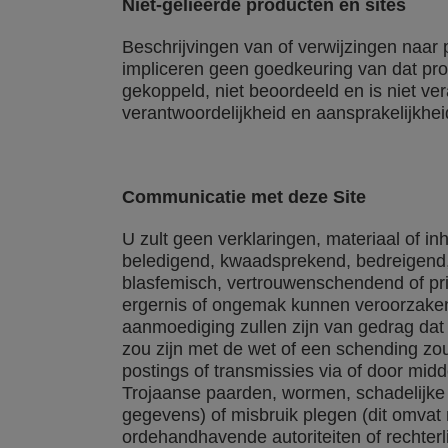
Niet-gelieerde producten en sites
Beschrijvingen van of verwijzingen naar 
impliceren geen goedkeuring van dat pro
gekoppeld, niet beoordeeld en is niet ve
verantwoordelijkheid en aansprakelijkheid
Communicatie met deze Site
U zult geen verklaringen, materiaal of in
beledigend, kwaadsprekend, bedreigend,
blasfemisch, vertrouwenschendend of priv
ergernis of ongemak kunnen veroorzaken.
aanmoediging zullen zijn van gedrag dat 
zou zijn met de wet of een schending zo
postings of transmissies via of door midd
Trojaanse paarden, wormen, schadelijke
gegevens) of misbruik plegen (dit omvat
ordehandhavende autoriteiten of rechterl