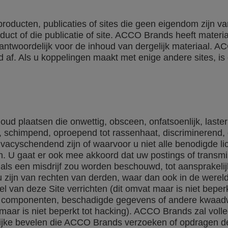
producten, publicaties of sites die geen eigendom zijn 
duct of die publicatie of site. ACCO Brands heeft mater
rantwoordelijk voor de inhoud van dergelijk materiaal. A
 af. Als u koppelingen maakt met enige andere sites, is 
houd plaatsen die onwettig, obsceen, onfatsoenlijk, laster
 schimpend, oproepend tot rassenhaat, discriminerend, 
acyschendend zijn of waarvoor u niet alle benodigde lic
 U gaat er ook mee akkoord dat uw postings of transmiss
als een misdrijf zou worden beschouwd, tot aansprakelijkh
u zijn van rechten van derden, waar dan ook in de werel
el van deze Site verrichten (dit omvat maar is niet bepe
 componenten, beschadigde gegevens of andere kwaadwi
 maar is niet beperkt tot hacking). ACCO Brands zal vol
ijke bevelen die ACCO Brands verzoeken of opdragen de id