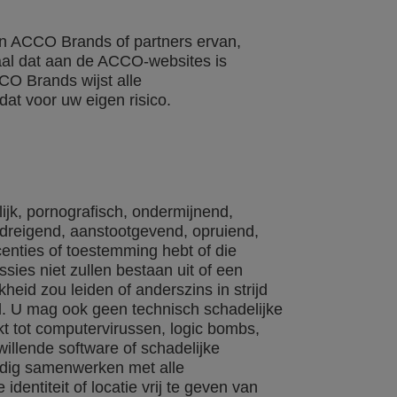
van ACCO Brands of partners ervan,
iaal dat aan de ACCO-websites is
CCO Brands wijst alle
dat voor uw eigen risico.
lijk, pornografisch, ondermijnend,
dreigend, aanstootgevend, opruiend,
enties of toestemming hebt of die
ies niet zullen bestaan uit of een
eid zou leiden of anderszins in strijd
d. U mag ook geen technisch schadelijke
rkt tot computervirussen, logic bombs,
llende software of schadelijke
ledig samenwerken met alle
entiteit of locatie vrij te geven van