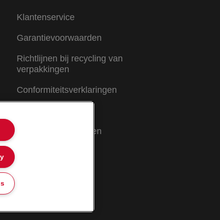
Klantenservice
Garantievoorwaarden
Richtlijnen bij recycling van
verpakkingen
Conformiteitsverklaringen
Sitemap
Garantievoorwaarden
ly
gs