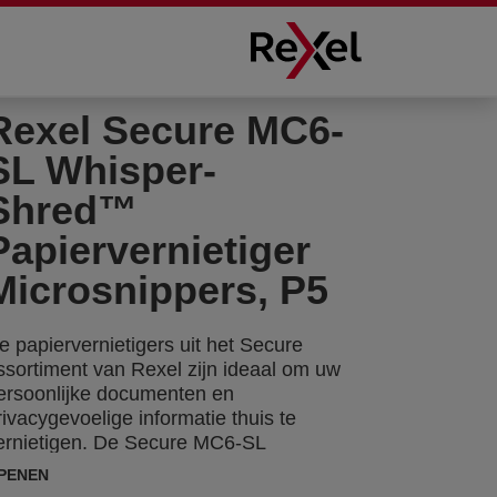
Rexel Secure MC6-
SL Whisper-
Shred™
Papiervernietiger
Microsnippers, P5
e papiervernietigers uit het Secure
ssortiment van Rexel zijn ideaal om uw
ersoonlijke documenten en
rivacygevoelige informatie thuis te
ernietigen. De Secure MC6-SL
apiervernietiger met handmatige invoer
PENEN
ernietigt tot 6 A4-vellen (80 gsm) per keer