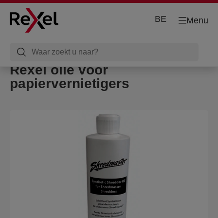
BE
Menu
Rexel olie voor
papiervernietigers