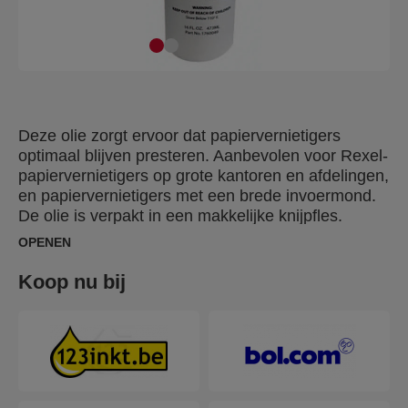
Deze olie zorgt ervoor dat papiervernietigers
optimaal blijven presteren. Aanbevolen voor Rexel-
papiervernietigers op grote kantoren en afdelingen,
en papiervernietigers met een brede invoermond.
De olie is verpakt in een makkelijke knijpfles.
Zodoende is hij eenvoudig aan te brengen op het
OPENEN
messenelement, wat zorgt voor een continu,
probleemloos gebruik.
Koop nu bij