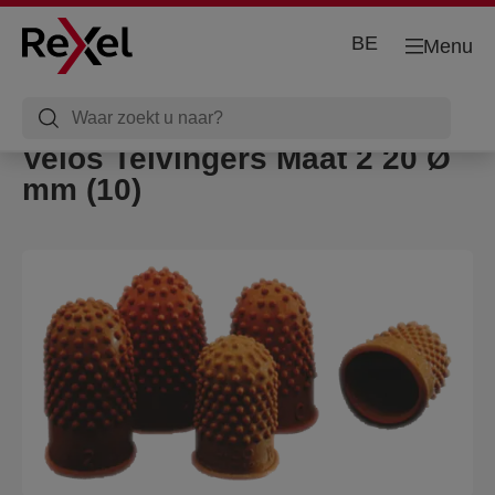
BE
Menu
Velos Telvingers Maat 2 20 Ø
mm (10)