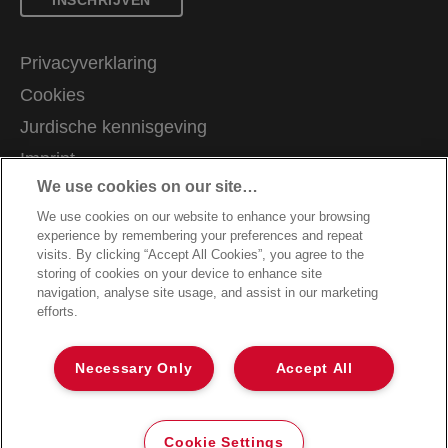
Privacyverklaring
Cookies
Jurdische kennisgeving
Imprint
We use cookies on our site…
Mijn gegevens beheren
We use cookies on our website to enhance your browsing
Klantenservice
experience by remembering your preferences and repeat
Garantievoorwaarden
visits. By clicking “Accept All Cookies”, you agree to the
storing of cookies on your device to enhance site
Richtlijnen bij recycling van verpakkingen
navigation, analyse site usage, and assist in our marketing
efforts.
Conformiteitsverklaringen
Sitemap
Necessary Only
Accept All
Garantievoorwaarden
©2026 ACCO Brands
Cookie Settings