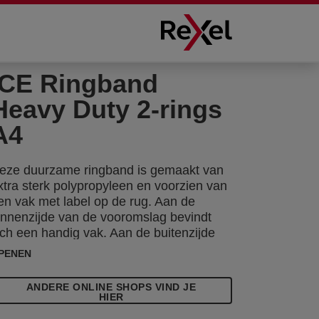
ICE Ringband
Heavy Duty 2-rings
A4
eze duurzame ringband is gemaakt van
xtra sterk polypropyleen en voorzien van
en vak met label op de rug. Aan de
innenzijde van de vooromslag bevindt
ich een handig vak. Aan de buitenzijde
an heeft deze ringband een
PENEN
isitekaartvak. Uw documenten hebben er
og nooit zo perfect verzorgd uitgezien!
ANDERE ONLINE SHOPS VIND JE
HIER