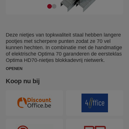
Deze nietjes van topkwaliteit staal hebben langere
pootjes met scherpere punten zodat ze 70 vel
kunnen hechten. In combinatie met de handmatige
of elektrische Optima 70 garanderen de eersteklas
Optima HD70-nietjes blokkadevrij nietwerk.
Verpakt per 2.500 in een mooi aluminium blik met
OPENEN
goed sluitend deksel.
Koop nu bij