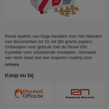
Rexel eyelets van hoge kwaliteit voor het inbinden
van documenten tot 15 vel (80 grams papier).
Ontworpen voor gebruik met de Rexel 950
Eyeletter voor uitstekende resultaten. Gemaakt
van sterk staal met een koperen coating voor
sterkte en duurzaamheid. Geleverd in een doos
OPENEN
met 500 stuks.
Koop nu bij