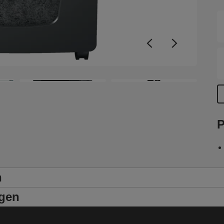
C
e
e
o
+9
P
n
ngen