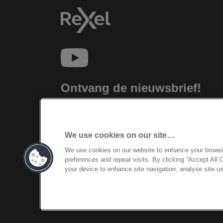
Ontvang de nieuwsbrief!
Blijf op de hoogte van nieuwe producten
en speciale aanbiedingen van Rexel.
Gemakkelijk vanuit je inbox!
We use cookies on our site…
We use cookies on our website to enhance your brows
INSCHRIJVEN
preferences and repeat visits. By clicking “Accept All 
your device to enhance site navigation, analyse site us
©2026 ACCO Brands