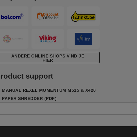
ross cut snippers van 4x40mm. Stil met
en simpele touch bedieningstoetsen voor
en eenvoudige bediening. Een
pvangbak van 30L (275 A4 vellen).
ANDERE ONLINE SHOPS VIND JE
HIER
roduct support
MANUAL REXEL MOMENTUM M515 & X420
PAPER SHREDDER (PDF)