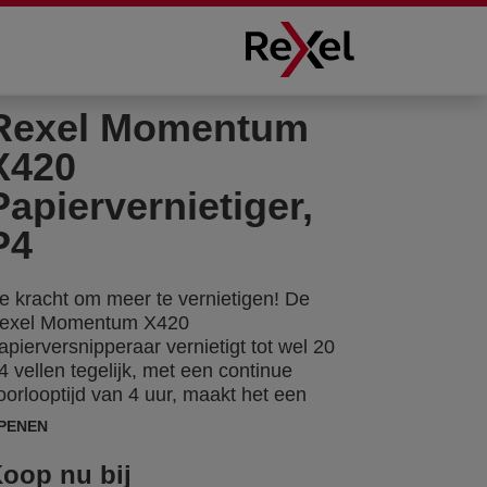
Rexel Momentum
X420
Papiervernietiger,
P4
e kracht om meer te vernietigen! De
exel Momentum X420
apierversnipperaar vernietigt tot wel 20
4 vellen tegelijk, met een continue
oorlooptijd van 4 uur, maakt het een
deale machine voor een klein kantoor. De
PENEN
420 heeft een anti-vastloop technologie
m het versnipperen te optimaliseren. P4,
oop nu bij