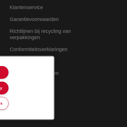
Klantenservice
Garantievoorwaarden
Richtlijnen bij recycling van
verpakkingen
Conformiteitsverklaringen
Sitemap
Garantievoorwaarden
ly
gs