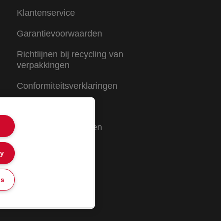
Klantenservice
Garantievoorwaarden
Richtlijnen bij recycling van
verpakkingen
Conformiteitsverklaringen
Sitemap
Garantievoorwaarden
ly
gs