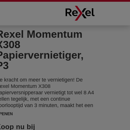
Rexel Momentum
X308
Papiervernietiger,
P3
e kracht om meer te vernietigen! De
exel Momentum X308
apierversnipperaar vernietigt tot wel 8 A4
ellen tegelijk, met een continue
oorlooptijd van 3 minuten, maakt het een
deale machine voor thuis. P3, Cross cut
PENEN
nippers van 5x42mm. Een opvangbak
an 15L (100 A4 vellen).
oop nu bij