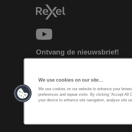
Ontvang de nieuwsbrief!
Blijf op de hoogte van nieuwe producten
en speciale aanbiedingen van Rexel.
Gemakkelijk vanuit je inbox!
We use cookies on our site…
We use cookies on our website to enhance your brows
INSCHRIJVEN
preferences and repeat visits. By clicking “Accept All 
your device to enhance site navigation, analyse site us
©2026 ACCO Brands