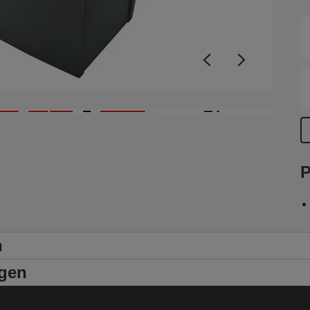
+7
P
n
ngen