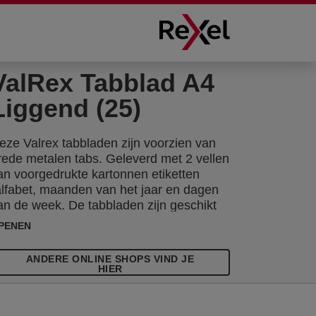
ValRex Tabblad A4
Liggend (25)
eze Valrex tabbladen zijn voorzien van
rede metalen tabs. Geleverd met 2 vellen
an voorgedrukte kartonnen etiketten
alfabet, maanden van het jaar en dagen
an de week. De tabbladen zijn geschikt
oor kaartenbakken met of zonder deksel.
PENEN
ANDERE ONLINE SHOPS VIND JE
HIER