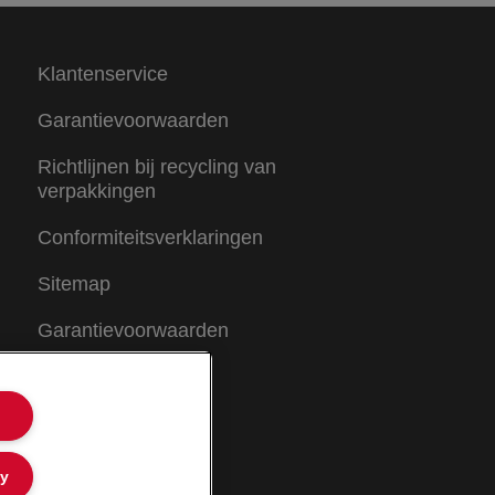
Klantenservice
Garantievoorwaarden
Richtlijnen bij recycling van
verpakkingen
Conformiteitsverklaringen
Sitemap
Garantievoorwaarden
ly