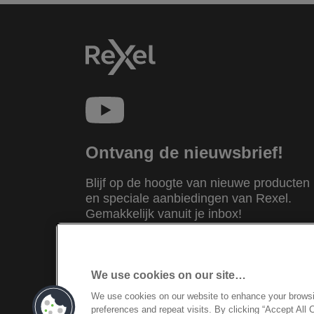
Ontvang de nieuwsbrief!
Blijf op de hoogte van nieuwe producten
en speciale aanbiedingen van Rexel.
Gemakkelijk vanuit je inbox!
INSCHRIJVEN
We use cookies on our site…
We use cookies on our website to enhance your brows
©2026 ACCO Brands
preferences and repeat visits. By clicking “Accept All 