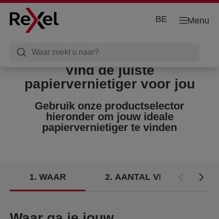
BE
Menu
Vind de juiste
papiervernietiger voor jou
Gebruik onze productselector
hieronder om jouw ideale
papiervernietiger te vinden
1
WAAR
2
AANTAL VELLEN
Waar ga je jouw