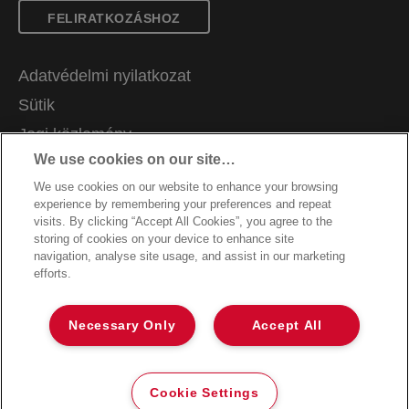
FELIRATKOZÁSHOZ
Adatvédelmi nyilatkozat
Sütik
Jogi közlemény
We use cookies on our site…
Impresszum
We use cookies on our website to enhance your browsing
Adataim kezelése
experience by remembering your preferences and repeat
Ügyfélszolgálat
visits. By clicking “Accept All Cookies”, you agree to the
storing of cookies on your device to enhance site
Jótállási feltételek
navigation, analyse site usage, and assist in our marketing
efforts.
Packaging Recycling Guidance
Megfelelőségi nyilatkozatok
Necessary Only
Accept All
Oldaltérkép
©2026 ACCO Brands
Cookie Settings