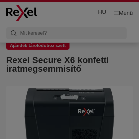
HU
Menü
Ajándék tárolódoboz szett
Rexel Secure X6 konfetti
iratmegsemmisítő