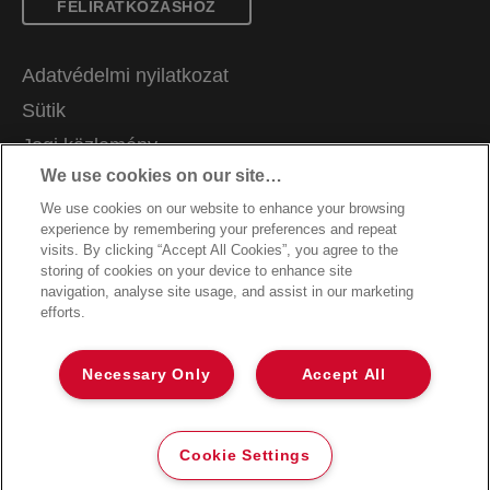
FELIRATKOZÁSHOZ
Adatvédelmi nyilatkozat
Sütik
Jogi közlemény
We use cookies on our site…
Impresszum
We use cookies on our website to enhance your browsing
Adataim kezelése
experience by remembering your preferences and repeat
Ügyfélszolgálat
visits. By clicking “Accept All Cookies”, you agree to the
storing of cookies on your device to enhance site
Jótállási feltételek
navigation, analyse site usage, and assist in our marketing
efforts.
Packaging Recycling Guidance
Megfelelőségi nyilatkozatok
Necessary Only
Accept All
Oldaltérkép
©2026 ACCO Brands
Cookie Settings