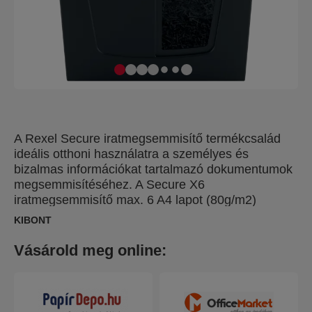
A Rexel Secure iratmegsemmisítő termékcsalád
ideális otthoni használatra a személyes és
bizalmas információkat tartalmazó dokumentumok
megsemmisítéséhez. A Secure X6
iratmegsemmisítő max. 6 A4 lapot (80g/m2)
semmisít meg egyszerre P-4 (4x40mm) konfetti
KIBONT
darabokra. Ez a konfetti iratmegsemmisítő
kompakt méretének köszönhetően tökéletes
Vásárold meg online:
otthoni irodákba. Kényelmesen elfér bármely
íróasztal alatt, így személyes irodai használatra is
ideális. 10L kapacitású hulladéktartállyal.