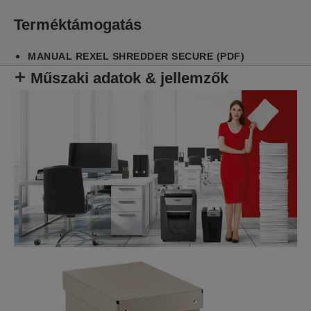
vagy otthoni irodai papír megsemmisítő. Halk
működést biztosít, így irodákba, személyi
Terméktámogatás
használatra is ideális. 10L kapacitású
hulladéktartállyal.
MANUAL REXEL SHREDDER SECURE (PDF)
Műszaki adatok & jellemzők