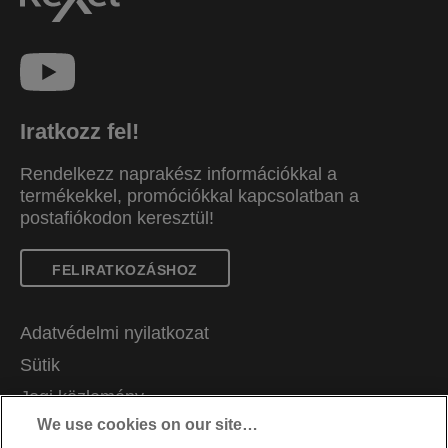
Iratkozz fel!
Rendelkezz naprakész információkkal a
termékekkel, promóciókkal kapcsolatban a
postafiókodon keresztül!
FELIRATKOZÁSHOZ
Adatvédelmi nyilatkozat
Sütik
Jogi közlemény
We use cookies on our site…
Impresszum