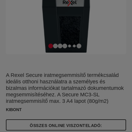
A Rexel Secure iratmegsemmisítő termékcsalád
ideális otthoni használatra a személyes és
bizalmas információkat tartalmazó dokumentumok
megsemmisítéséhez. A Secure MC3-SL
iratmegsemmisítő max. 3 A4 lapot (80g/m2)
semmisít meg egyszerre P-5 (2x15mm)
KIBONT
mikrokonfetti darabokra. Ez a mikrokonfetti
iratmegsemmisítő kompakt és keskeny
ÖSSZES ONLINE VISZONTELADÓ:
kialakításának köszönhetően tökéletes otthoni