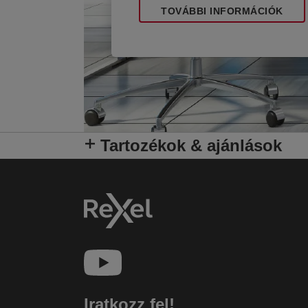
TOVÁBBI INFORMÁCIÓK
Tartozékok & ajánlások
Iratkozz fel!