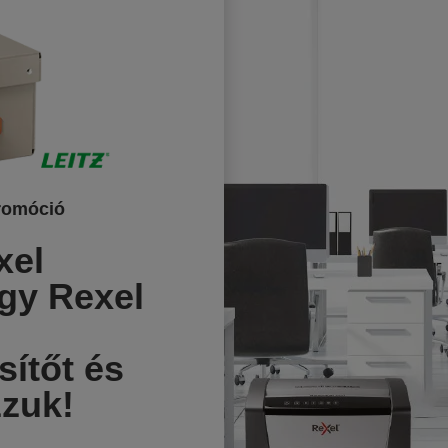
romóció
xel
gy Rexel
ítőt és
zuk!