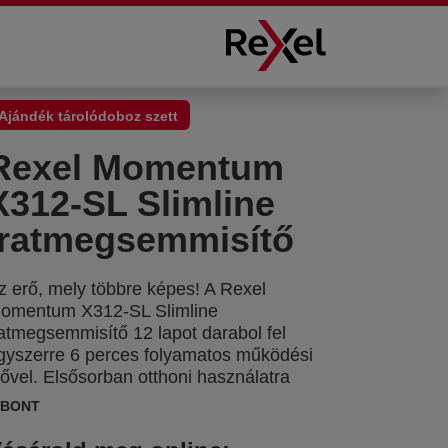
Ajándék tárolódoboz szett
Rexel Momentum
X312-SL Slimline
iratmegsemmisítő
z erő, mely többre képes! A Rexel
omentum X312-SL Slimline
ratmegsemmisítő 12 lapot darabol fel
gyszerre 6 perces folyamatos működési
dővel. Elsősorban otthoni használatra
jánljuk. Elakadásmentes technológiával
IBONT
s intuitív kezelőfelülettel. P3 biztonsági
okozat, konfetti vágás 5x42mm-es