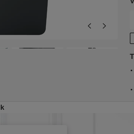
V
d
(
+8
T
ők