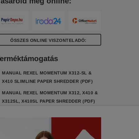
ásárold meg online:
arabokra. 23 literes hulladéktartály.
200db A4-es lap megsemmisítéséhez).
ÖSSZES ONLINE VISZONTELADÓ:
erméktámogatás
MANUAL REXEL MOMENTUM X312-SL &
X410 SLIMLINE PAPER SHREDDER (PDF)
MANUAL REXEL MOMENTUM X312, X410 &
X312SL, X410SL PAPER SHREDDER (PDF)