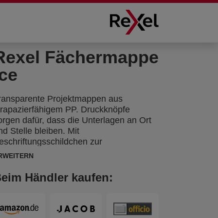
Rexel Fächermappe
Ice
ransparente Projektmappen aus
trapazierfähigem PP. Druckknöpfe
orgen dafür, dass die Unterlagen an Ort
nd Stelle bleiben. Mit
eschriftungsschildchen zur
ennzeichnung der einzelnen Fächer.
RWEITERN
eim Händler kaufen: