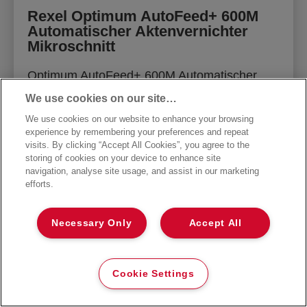
Rexel Optimum AutoFeed+ 600M
Automatischer Aktenvernichter
Mikroschnitt
Optimum AutoFeed+ 600M Automatischer
Aktenvernichter. Schreddert automatisch bis
We use cookies on our site…
zu 600 Blatt A4 Papier in einem Durchlauf.
Sicherheitsstufe P5 Mikroschnitt-Schredder.
We use cookies on our website to enhance your browsing
experience by remembering your preferences and repeat
visits. By clicking “Accept All Cookies”, you agree to the
WEITER
storing of cookies on your device to enhance site
navigation, analyse site usage, and assist in our marketing
efforts.
Necessary Only
Accept All
Cookie Settings