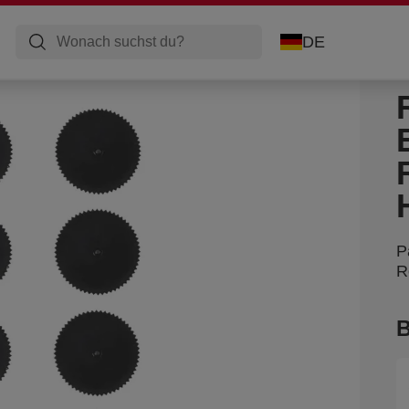
DE
P
R
B