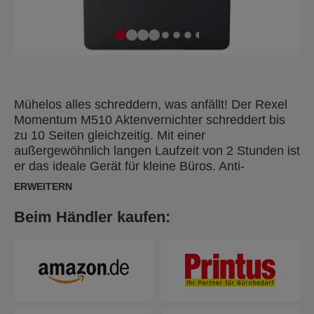
Mühelos alles schreddern, was anfällt! Der Rexel
Momentum M510 Aktenvernichter schreddert bis
zu 10 Seiten gleichzeitig. Mit einer
außergewöhnlich langen Laufzeit von 2 Stunden ist
er das ideale Gerät für kleine Büros. Anti-
Papierstau-Technologie. Hohe Sicherheitsstufe P5,
ERWEITERN
Mikroschnitt, 2 x 15 mm kleine Partikel. Arbeitet
leise. Leichte Bedienung per Touch-Screen.
Beim Händler kaufen:
Großer 23-Liter-Abfallbehälter (250 DIN-A4-
Seiten). Schreddern unterstützt die Einhaltung der
DSGVO (GDPR)!