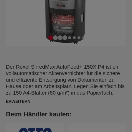
Der Rexel ShredMax AutoFeed+ 150X P4 ist ein
vollautomatischer Aktenvernichter für die sichere
und effiziente Entsorgung von Dokumenten zu
Hause oder am Arbeitsplatz. Legen Sie einfach bis
zu 150 A4-Blätter (80 g/m²) in das Papierfach,
schließen Sie den Deckel, und der Aktenvernichter
ERWEITERN
vernichtet den Stapel automatisch - eine manuelle
Zuführung ist nicht erforderlich. Der kompakte und
Beim Händler kaufen:
leistungsstarke Aktenvernichter eignet sich ideal
für das Home-Office, um vertrauliche Dokumente
zu vernichten.