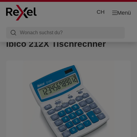
CH
Menü
Ibico 212X Tischrechner