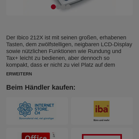
Der Ibico 212X ist mit seinen großen, erhabenen
Tasten, dem zwölfstelligen, neigbaren LCD-Display
sowie nützlichen Funktionen wie Rundung und
Tax+ leicht zu bedienen, aber dennoch so
kompakt, dass er nicht zu viel Platz auf dem
Schreibtisch braucht. Maße: 190 x 140 x 32 mm.
ERWEITERN
Beim Händler kaufen: