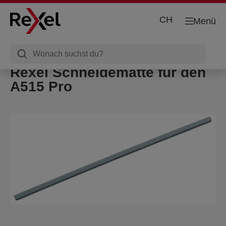
CH
Menü
Rexel Schneidematte für den
A515 Pro