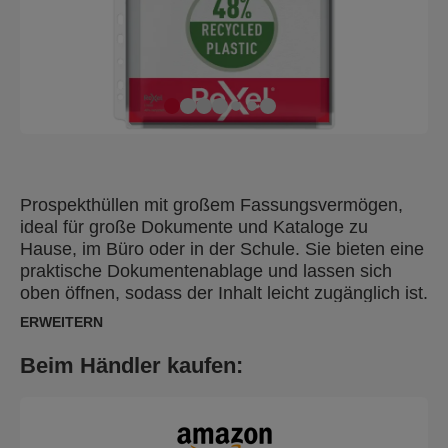
Prospekthüllen mit großem Fassungsvermögen,
ideal für große Dokumente und Kataloge zu
Hause, im Büro oder in der Schule. Sie bieten eine
praktische Dokumentenablage und lassen sich
oben öffnen, sodass der Inhalt leicht zugänglich ist.
Sie verfügen über ein Daumenloch für den
ERWEITERN
einfachen Zugriff auf Dokumente sowie einen
universellen, mehrfach gelochten 11-Loch-
Beim Händler kaufen:
Abheftstreifen, der mit allen Arten von Ringbüchern
und Aktenordnern kompatibel ist. Für bis zu 200
Blatt A4-Papier und immer wieder verwendbar. Das
säurefreie Material schützt die Dokumente und die