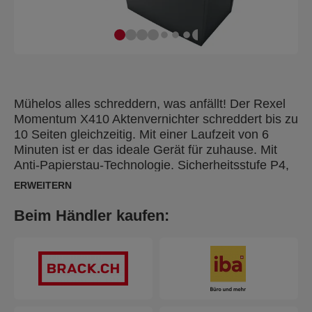
Mühelos alles schreddern, was anfällt! Der Rexel
Momentum X410 Aktenvernichter schreddert bis zu
10 Seiten gleichzeitig. Mit einer Laufzeit von 6
Minuten ist er das ideale Gerät für zuhause. Mit
Anti-Papierstau-Technologie. Sicherheitsstufe P4,
Partikelschnitt 4 x 28 mm. Arbeitet leise. Leichte
ERWEITERN
Bedienung per Touch-Screen. Großer 23-Liter-
Abfallbehälter (225 DIN-A4-Seiten). Schreddern
Beim Händler kaufen:
unterstützt die Einhaltung der DSGVO (GDPR)!