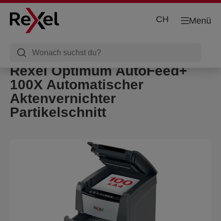
CH
Menü
Rexel Optimum AutoFeed+
100X Automatischer
Aktenvernichter
Partikelschnitt