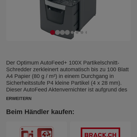
Der Optimum AutoFeed+ 100X Partikelschnitt-
Schredder zerkleinert automatisch bis zu 100 Blatt
A4 Papier (80 g / m²) in einem Durchgang in
Sicherheitsstufe P4 kleine Partikel (4 x 28 mm).
Dieser AutoFeed Aktenvernichter ist aufgrund des
kompakten 34 Liter herausziehbaren
ERWEITERN
Abfallbehälters ideal für den Einsatz im kleinen
Büros geeignet. Sie müssen weder Papier einzeln
Beim Händler kaufen:
manuell einführen noch Heft- oder Büroklammern
entfernen. Er erledigt die gesamte Arbeit für Sie.