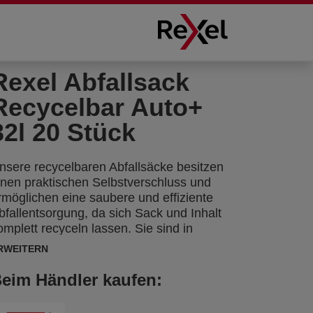
Rexel Abfallsack
Recycelbar Auto+
32l 20 Stück
nsere recycelbaren Abfallsäcke besitzen
inen praktischen Selbstverschluss und
rmöglichen eine saubere und effiziente
bfallentsorgung, da sich Sack und Inhalt
omplett recyceln lassen. Sie sind in
erschiedenen Größen erhältlich und
RWEITERN
aher für die meisten Rexel
ktenvernichter geeignet.
eim Händler kaufen: