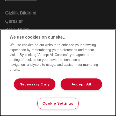
Gizlilik Bildirimi
Çerezler
Yasal Uyarı
We use cookies on our site…
Künye
We use cookies on our website to enhance your browsing
Verilerimi Yönet
experience by remembering your preferences and repeat
Müşteri Destek
visits. By clicking “Accept All Cookies”, you agree to the
storing of cookies on your device to enhance site
Garanti Koşulları
navigation, analyse site usage, and assist in our marketing
efforts.
Ambalaj Geri Dönüşüm Kılavuzu
Uygunluk Beyanları
Necessary Only
Accept All
Site Haritası
©2026 ACCO Brands
Cookie Settings