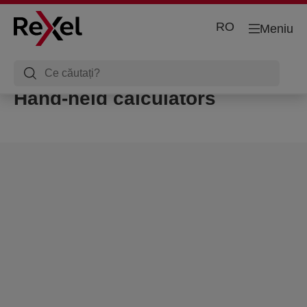
RO
Meniu
Hand-held calculators