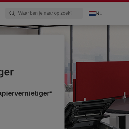
NL
ger
iervernietiger*