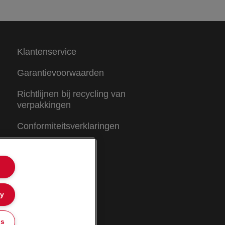
Klantenservice
Garantievoorwaarden
Richtlijnen bij recycling van
verpakkingen
Conformiteitsverklaringen
Sitemap
ly
gs