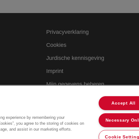
Privacyverklaring
Cookies
Jurdische kennisgeving
Imprint
Mijn gegevens beheren
Algemene voorwaarden
Accept All
ing experience by remembering your
Necessary On
Cookies”, you agree to the storing of cookies on
age, and assist in our marketing efforts.
Cookie Settin