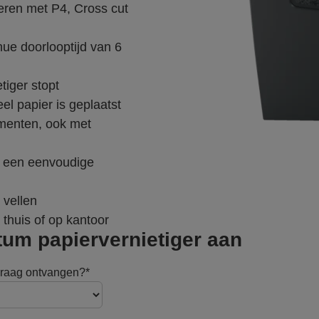
eren met P4, Cross cut
ue doorlooptijd van 6
tiger stopt
eel papier is geplaatst
umenten, ook met
r een eenvoudige
 vellen
 thuis of op kantoor
tum papiervernietiger aan
graag ontvangen?