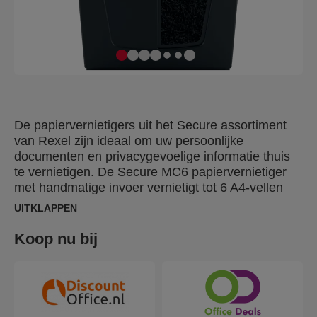
De papiervernietigers uit het Secure assortiment
van Rexel zijn ideaal om uw persoonlijke
documenten en privacygevoelige informatie thuis
te vernietigen. De Secure MC6 papiervernietiger
met handmatige invoer vernietigt tot 6 A4-vellen
(80 gsm) per keer tot DIN P5 microsnippers
UITKLAPPEN
(2x15mm). Deze papiervernietiger is door zijn
compacte en slanke ontwerp perfect voor
Koop nu bij
thuisgebruik of voor een thuiskantoor. De
papiervernietiger is ook ideaal voor persoonlijk
gebruik die gemakkelijk onder een bureau past en
heeft een laag geluidsniveau dankzij Whisper-
Shred™. Ontworpen voor licht tot gemiddeld