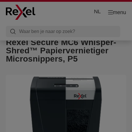
NL
menu
Rexel Secure MC6 Whisper-
Shred™ Papiervernietiger
Microsnippers, P5