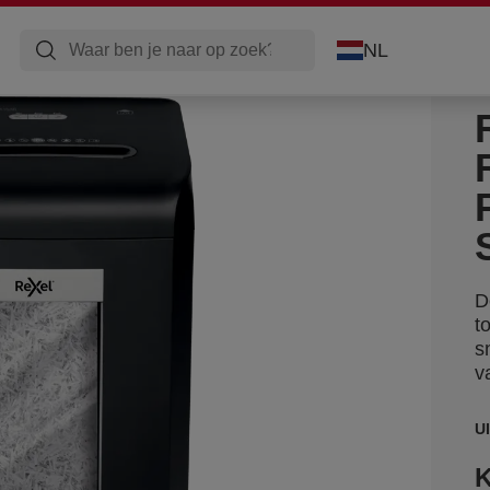
NL
D
t
s
v
U
K