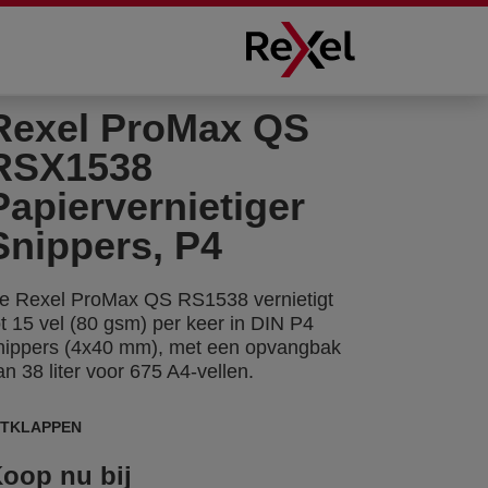
Rexel ProMax QS
RSX1538
Papiervernietiger
Snippers, P4
e Rexel ProMax QS RS1538 vernietigt
ot 15 vel (80 gsm) per keer in DIN P4
nippers (4x40 mm), met een opvangbak
an 38 liter voor 675 A4-vellen.
ITKLAPPEN
oop nu bij