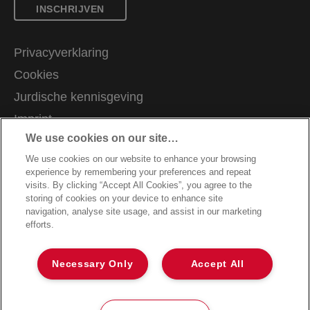
INSCHRIJVEN
Privacyverklaring
Cookies
Jurdische kennisgeving
Imprint
We use cookies on our site…
Mijn gegevens beheren
We use cookies on our website to enhance your browsing
Algemene voorwaarden
experience by remembering your preferences and repeat
Klantenservice
visits. By clicking “Accept All Cookies”, you agree to the
storing of cookies on your device to enhance site
Garantievoorwaarden
navigation, analyse site usage, and assist in our marketing
efforts.
Richtlijnen bij recycling van verpakkingen
Conformiteitsverklaringen
Necessary Only
Accept All
Sitemap
©2026 ACCO Brands