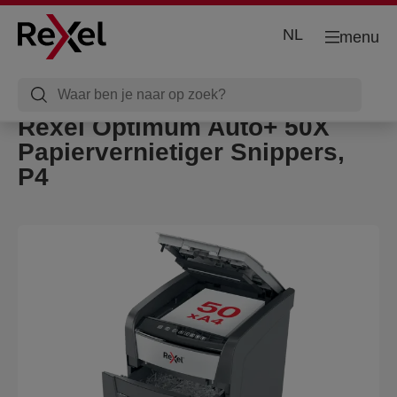
NL
menu
Rexel Optimum Auto+ 50X
Papiervernietiger Snippers,
P4