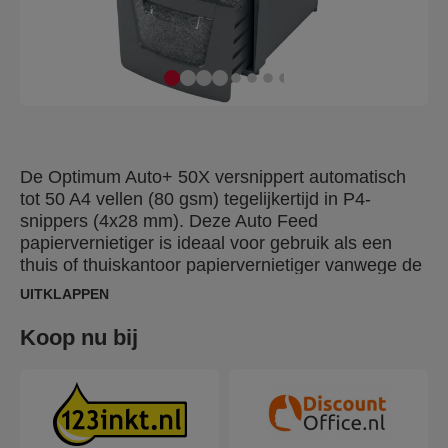
De Optimum Auto+ 50X versnippert automatisch
tot 50 A4 vellen (80 gsm) tegelijkertijd in P4-
snippers (4x28 mm). Deze Auto Feed
papiervernietiger is ideaal voor gebruik als een
thuis of thuiskantoor papiervernietiger vanwege de
compacte 20L opvangbak. Het is niet nodig om
UITKLAPPEN
papier handmatig in te voeren, of eerst nietjes en
paper clips te verwijderen, deze automatische
Koop nu bij
papiervernietiger doet al dit werk voor jou.