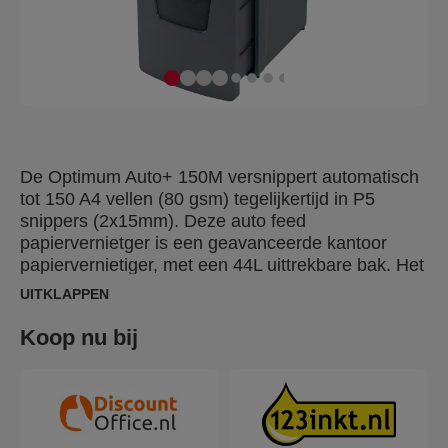
De Optimum Auto+ 150M versnippert automatisch
tot 150 A4 vellen (80 gsm) tegelijkertijd in P5
snippers (2x15mm). Deze auto feed
papiervernietger is een geavanceerde kantoor
papiervernietiger, met een 44L uittrekbare bak. Het
is niet nodig om papier handmatig in te voeren, of
UITKLAPPEN
eerst nietjes en paper clips te verwijderen, deze
automatische papiervernietiger doet al dit werk
Koop nu bij
voor jou.