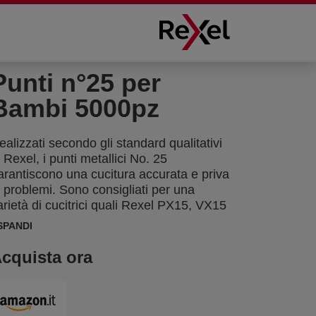
Punti n°25 per
Bambi 5000pz
ealizzati secondo gli standard qualitativi
i Rexel, i punti metallici No. 25
arantiscono una cucitura accurata e priva
i problemi. Sono consigliati per una
arietà di cucitrici quali Rexel PX15, VX15
 Bambi.
SPANDI
cquista ora