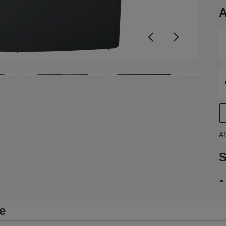
A
Af
S
e