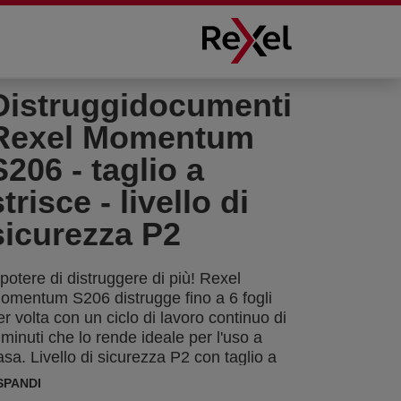
Distruggidocumenti
Rexel Momentum
S206 - taglio a
strisce - livello di
sicurezza P2
l potere di distruggere di più! Rexel
omentum S206 distrugge fino a 6 fogli
er volta con un ciclo di lavoro continuo di
 minuti che lo rende ideale per l'uso a
asa. Livello di sicurezza P2 con taglio a
trisce da 6 mm. Capacità del cestino da 9
SPANDI
tri (75 fogli A4)