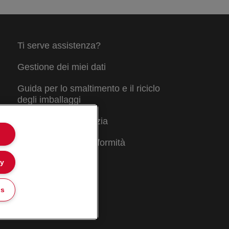
Ti serve assistenza?
Gestione dei miei dati
Guida per lo smaltimento e il riciclo
degli imballaggi
Condizioni di garanzia
Dichiarazioni di conformità
ly
Mappa del sito
gs