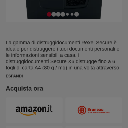
La gamma di distruggidocumenti Rexel Secure è
ideale per distruggere i tuoi documenti personali e
le informazioni sensibili a casa. Il
distruggidocumenti Secure X6 distrugge fino a 6
fogli di carta A4 (80 g / mq) in una volta attraverso
la fessura di alimentazione manuale in frammenti
ESPANDI
da 4x40 mm. Questo piccolo distruggidocumenti è
perfetto per l'uso in un ufficio domestico e si adatta
Acquista ora
comodamente sotto una scrivania grazie alle sue
dimensioni compatte. Progettato per un uso da
leggero a moderato con una capacità del cestino di
10 litri.