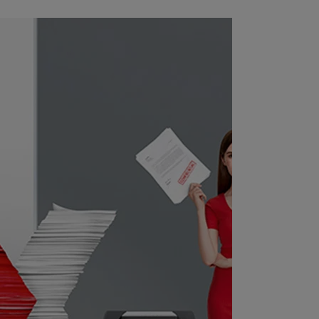
redito in modo sicuro attraverso uno slot
i alimentazione separato.