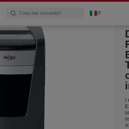
IT
I
E
s
r
X