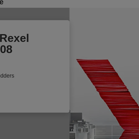
c
e
d
Rexel
08
edders