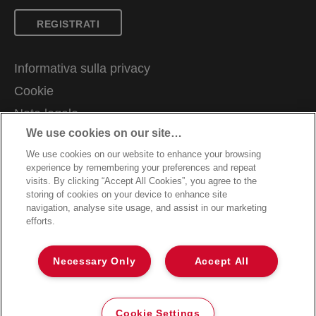
REGISTRATI
Informativa sulla privacy
Cookie
Nota legale
We use cookies on our site…
Imprint
We use cookies on our website to enhance your browsing
Ti serve assistenza?
experience by remembering your preferences and repeat
Gestione dei miei dati
visits. By clicking “Accept All Cookies”, you agree to the
storing of cookies on your device to enhance site
Guida per lo smaltimento e il riciclo degli imballaggi
navigation, analyse site usage, and assist in our marketing
efforts.
Condizioni di garanzia
Dichiarazioni di conformità
Necessary Only
Accept All
Mappa del sito
©2026 ACCO Brands
Cookie Settings