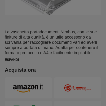
La vaschetta portadocumenti Nimbus, con le sue
finiture di alta qualità, è un utile accessorio da
scrivania per raccogliere documenti vari ed averli
sempre a portata di mano. Adatta per contenere il
formato protocollo e A4 è facilmente impilabile.
Dimensioni: 27 x 32 x 6 cm. Gli eleganti prodotti
ESPANDI
della linea Nimbus, con le loro linee arrotondate,
danno stile all`ambiente di lavoro e coniugano
Acquista ora
l`eleganza del vetro alla resistenza della plastica.