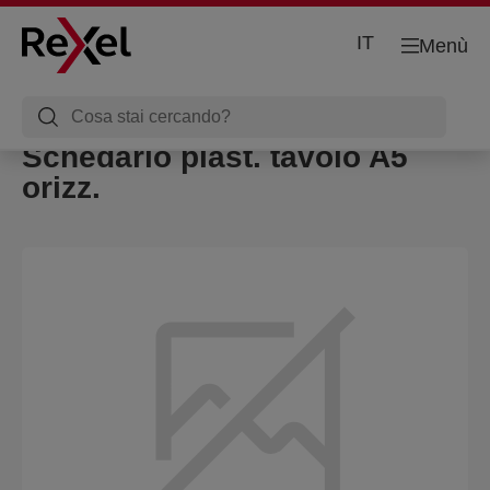
IT
Menù
Schedario plast. tavolo A5
orizz.