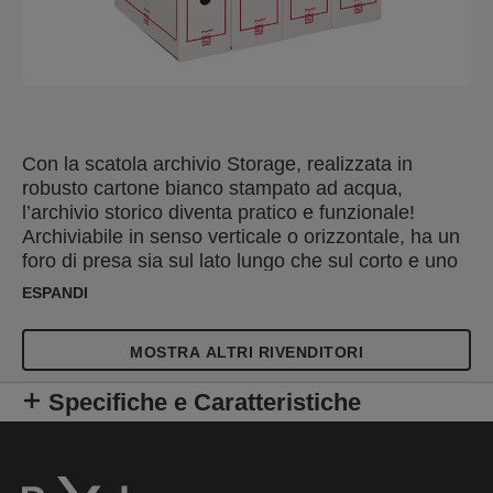
Con la scatola archivio Storage, realizzata in
robusto cartone bianco stampato ad acqua,
l’archivio storico diventa pratico e funzionale!
Archiviabile in senso verticale o orizzontale, ha un
foro di presa sia sul lato lungo che sul corto e uno
spazio per la descrizione del contenuto su tutti i
ESPANDI
lati.
MOSTRA ALTRI RIVENDITORI
Specifiche e Caratteristiche