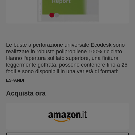
Le buste a perforazione universale Ecodesk sono
realizzate in robusto polipropilene 100% riciclato.
Hanno l'apertura sul lato superiore, una finitura
leggermente goffrata, possono contenere fino a 25
fogli e sono disponibili in una varietà di formati:
dall'A5 all'A3. Il lato della perforazione è rinforzato
ESPANDI
in polipropilene nero. Riciclate, riutilizzabili e
riciclabili, sono la scelta ideale per un'archiviazione
Acquista ora
sicura che tutela l'ambiente!