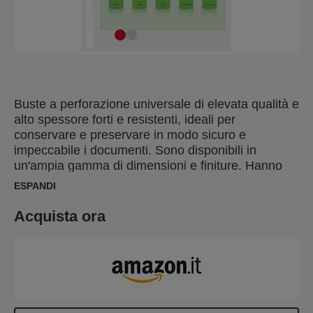
Buste a perforazione universale di elevata qualità e
alto spessore forti e resistenti, ideali per
conservare e preservare in modo sicuro e
impeccabile i documenti. Sono disponibili in
un'ampia gamma di dimensioni e finiture. Hanno
l'apertura sul lato corto e la banda perforata è
ESPANDI
rinforzata
Acquista ora