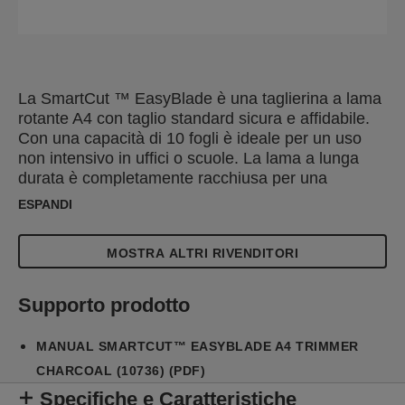
La SmartCut ™ EasyBlade è una taglierina a lama
rotante A4 con taglio standard sicura e affidabile.
Con una capacità di 10 fogli è ideale per un uso
non intensivo in uffici o scuole. La lama a lunga
durata è completamente racchiusa per una
maneggevolezza sicura ed è facile e veloce da
ESPANDI
sostituire grazie a un semplice meccanismo di
"premi e rilascia".
MOSTRA ALTRI RIVENDITORI
Supporto prodotto
MANUAL SMARTCUT™ EASYBLADE A4 TRIMMER
CHARCOAL (10736) (PDF)
Specifiche e Caratteristiche