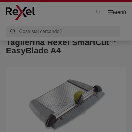
IT
Menù
Taglierina Rexel SmartCut™
EasyBlade A4