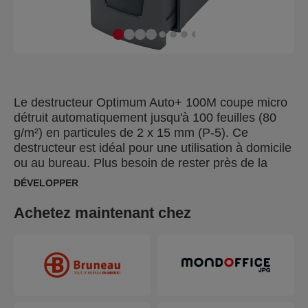
Le destructeur Optimum Auto+ 100M coupe micro
détruit automatiquement jusqu'à 100 feuilles (80
g/m²) en particules de 2 x 15 mm (P-5). Ce
destructeur est idéal pour une utilisation à domicile
ou au bureau. Plus besoin de rester près de la
machine pour l'alimenter en papier, ni de retirer au
DÉVELOPPER
préalable les agrafes et les trombones. Avec la
fonction d'alimentation automatique et la corbeille
Achetez maintenant chez
de 34 litres, il vous suffit de charger jusqu'à 100
feuilles et de laisser le destructeur faire son travail.