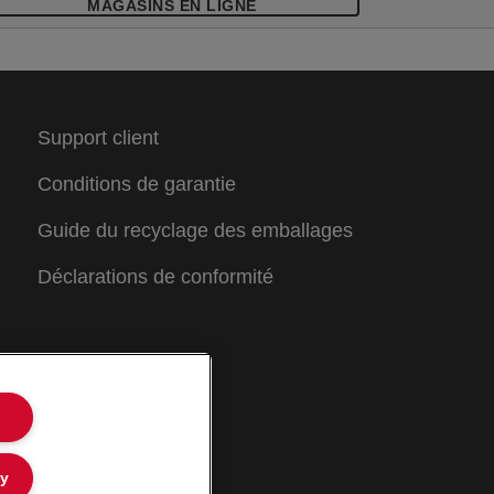
ac peut être retiré de la corbeille et fermé
MAGASINS EN LIGNE
râce aux bandes auto-adhésives. Le sac
ontenant le papier détruit peut être
ecyclé tel quel sans devoir retirer son
ontenu.
Support client
Conditions de garantie
Guide du recyclage des emballages
Déclarations de conformité
ly