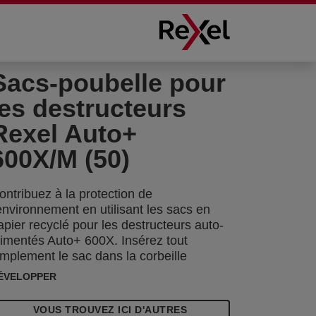
Sacs-poubelle pour
les destructeurs
Rexel Auto+
600X/M (50)
ontribuez à la protection de
'environnement en utilisant les sacs en
apier recyclé pour les destructeurs auto-
limentés Auto+ 600X. Insérez tout
implement le sac dans la corbeille
xtractible du destructeur et contrôlez le
ÉVELOPPER
iveau de remplissage à travers la fenêtre
e visualisation. Dès qu'il est rempli, le
VOUS TROUVEZ ICI D'AUTRES