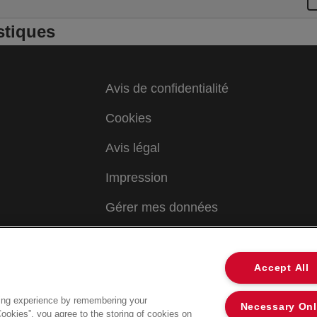
s
g
stiques
c
r
c
Avis de confidentialité
Cookies
Avis légal
Impression
Gérer mes données
Accept All
ing experience by remembering your
Necessary On
Cookies”, you agree to the storing of cookies on