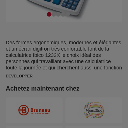
Des formes ergonomiques, modernes et élégantes
et un écran digitron très confortable font de la
calculatrice Ibico 1232X le choix idéal des
personnes qui travaillant avec une calculatrice
toute la journée et qui cherchent aussi une fonction
d´impression. Son écran 12 chiffres verts, très
DÉVELOPPER
lisible, et son impression rapide en deux couleurs
(4,1 lignes par seconde) en font le choix idéal pour
Achetez maintenant chez
les professionnels. Dimensions : 300x230x75 mm.