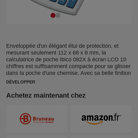
Enveloppée d'un élégant étui de protection, et
mesurant seulement 112 x 68 x 8 mm, la
calculatrice de poche Ibico 082X à écran LCD 10
chiffres est suffisamment compacte pour se glisser
dans la poche d'une chemise. Avec sa belle finition
blanche et bleue, sa fonction utile de marge
DÉVELOPPER
bénéficiaire et sa grande touche +, elle séduira les
professionnels nomades.
Achetez maintenant chez